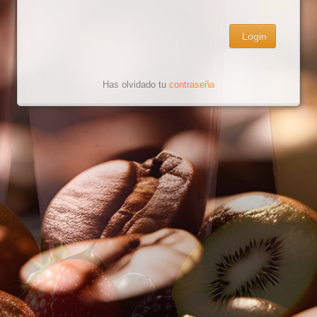
Login
Has olvidado tu
contraseña